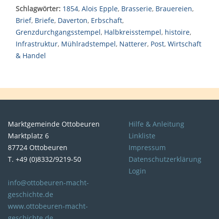
Schlagwörter:
1854
,
Alois Epple
,
Brasserie
,
Brauereien
,
Brief
,
Briefe
,
Daverton
,
Erbschaft
,
Grenzdurchgangsstempel
,
Halbkreisstempel
,
histoire
,
Infrastruktur
,
Mühlradstempel
,
Natterer
,
Post
,
Wirtschaft
& Handel
Marktgemeinde Ottobeuren
Hilfe & Anleitung
Marktplatz 6
Linkliste
87724 Ottobeuren
Impressum
T. +49 (0)8332/9219-50
Datenschutzerklärung
Login
info@ottobeuren-macht-
geschichte.de
www.ottobeuren-macht-
geschichte.de