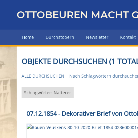
Z
u
OTTOBEUREN MACHT G
r
ü
c
Home
Durchstöbern
Newsletter
Kontakt
k
z
u
OBJEKTE DURCHSUCHEN (1 TOTAL
r
H
ALLE DURCHSUCHEN
Nach Schlagwörtern durchsuche
a
u
p
Schlagwörter: Natterer
t
s
07.12.1854 - Dekorativer Brief von Ot
e
i
t
e