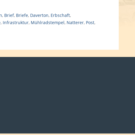
n
,
Brief
,
Briefe
,
Daverton
,
Erbschaft
,
e
,
Infrastruktur
,
Mühlradstempel
,
Natterer
,
Post
,