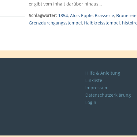
er gibt vom Inhalt darüber hinaus…
Schlagwörter:
1854
,
Alois Epple
,
Brasserie
,
Brauereie
Grenzdurchgangsstempel
,
Halbkreisstempel
,
histoir
Hilfe & Anleitung
Linkliste
Impressum
Datenschutzerklärung
Login