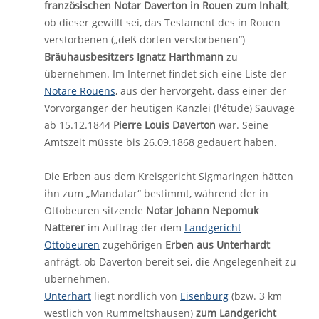
französischen Notar Daverton in Rouen zum Inhalt
,
ob dieser gewillt sei, das Testament des in Rouen
verstorbenen („deß dorten verstorbenen“)
Bräuhausbesitzers Ignatz Harthmann
zu
übernehmen. Im Internet findet sich eine Liste der
Notare Rouens
, aus der hervorgeht, dass einer der
Vorvorgänger der heutigen Kanzlei (l'étude) Sauvage
ab 15.12.1844
Pierre Louis Daverton
war. Seine
Amtszeit müsste bis 26.09.1868 gedauert haben.
Die Erben aus dem Kreisgericht Sigmaringen hätten
ihn zum „Mandatar“ bestimmt, während der in
Ottobeuren sitzende
Notar Johann Nepomuk
Natterer
im Auftrag der dem
Landgericht
Ottobeuren
zugehörigen
Erben aus Unterhardt
anfrägt, ob Daverton bereit sei, die Angelegenheit zu
übernehmen.
Unterhart
liegt nördlich von
Eisenburg
(bzw. 3 km
westlich von Rummeltshausen)
zum Landgericht