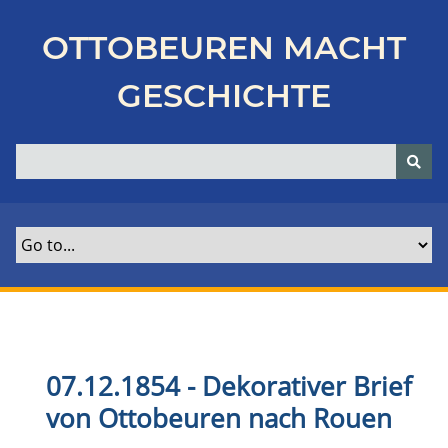
Z
u
OTTOBEUREN MACHT
r
ü
GESCHICHTE
c
k
z
u
r
H
a
u
p
t
s
e
07.12.1854 - Dekorativer Brief
i
von Ottobeuren nach Rouen
t
e