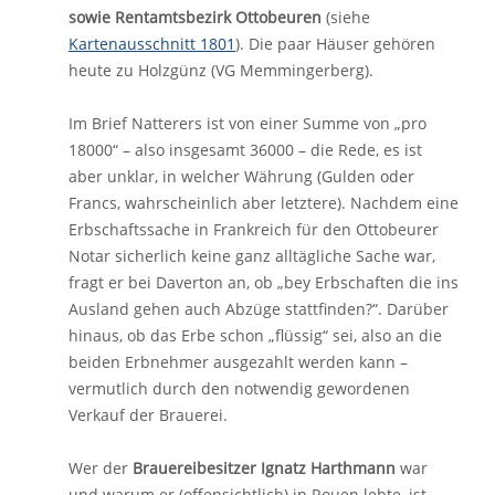
sowie Rentamtsbezirk Ottobeuren
(siehe
Kartenausschnitt 1801
). Die paar Häuser gehören
heute zu Holzgünz (VG Memmingerberg).
Im Brief Natterers ist von einer Summe von „pro
18000“ – also insgesamt 36000 – die Rede, es ist
aber unklar, in welcher Währung (Gulden oder
Francs, wahrscheinlich aber letztere). Nachdem eine
Erbschaftssache in Frankreich für den Ottobeurer
Notar sicherlich keine ganz alltägliche Sache war,
fragt er bei Daverton an, ob „bey Erbschaften die ins
Ausland gehen auch Abzüge stattfinden?“. Darüber
hinaus, ob das Erbe schon „flüssig“ sei, also an die
beiden Erbnehmer ausgezahlt werden kann –
vermutlich durch den notwendig gewordenen
Verkauf der Brauerei.
Wer der
Brauereibesitzer Ignatz Harthmann
war
und warum er (offensichtlich) in Rouen lebte, ist