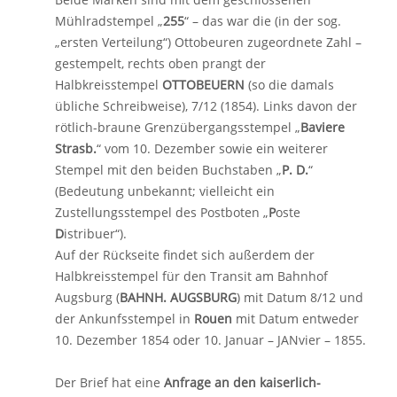
Mühlradstempel „
255
“ – das war die (in der sog.
„
ersten Verteilung“) Ottobeuren zugeordnete Zahl –
gestempelt, rechts oben prangt der
Halbkreisstempel
OTTOBEUERN
(so die damals
übliche Schreibweise), 7/12 (1854). Links davon der
rötlich-braune Grenzübergangsstempel „
Baviere
Strasb.
“ vom 10. Dezember sowie ein weiterer
Stempel mit den beiden Buchstaben „
P. D.
“
(Bedeutung unbekannt; vielleicht ein
Zustellungsstempel des Postboten „
P
oste
D
istribuer“).
Auf der Rückseite findet sich außerdem der
Halbkreisstempel für den Transit am Bahnhof
Augsburg (
BAHNH. AUGSBURG
) mit Datum 8/12 und
der Ankunfsstempel in
Rouen
mit Datum entweder
10. Dezember 1854 oder 10. Januar – JANvier – 1855.
Der Brief hat eine
Anfrage an den kaiserlich-