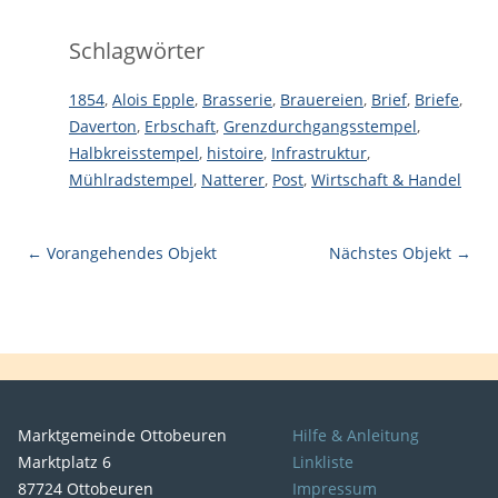
Schlagwörter
1854
,
Alois Epple
,
Brasserie
,
Brauereien
,
Brief
,
Briefe
,
Daverton
,
Erbschaft
,
Grenzdurchgangsstempel
,
Halbkreisstempel
,
histoire
,
Infrastruktur
,
Mühlradstempel
,
Natterer
,
Post
,
Wirtschaft & Handel
← Vorangehendes Objekt
Nächstes Objekt →
Marktgemeinde Ottobeuren
Hilfe & Anleitung
Marktplatz 6
Linkliste
87724 Ottobeuren
Impressum