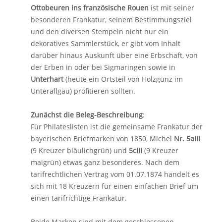
Ottobeuren ins französische Rouen
ist mit seiner
besonderen Frankatur, seinem Bestimmungsziel
und den diversen Stempeln nicht nur ein
dekoratives Sammlerstück, er gibt vom Inhalt
darüber hinaus Auskunft über eine Erbschaft
, von
der Erben in oder bei Sigmaringen sowie in
Unterhart
(heute ein Ortsteil von Holzgünz im
Unterallgäu) profitieren sollten.
Zunächst die Beleg-Beschreibung
:
Für Philateslisten ist die gemeinsame Frankatur der
bayerischen Briefmarken von 1850, Michel
Nr. 5aIII
(9 Kreuzer bläulichgrün) und
5cIII
(9 Kreuzer
maigrün) etwas ganz besonderes. Nach dem
tarifrechtlichen Vertrag vom 01.07.1874 handelt es
sich mit 18 Kreuzern für einen einfachen Brief um
einen tarifrichtige Frankatur.
Beide Marken sind mit dem geschlossenen