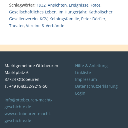
Schlagwörter:
1932
,
Ansichten
,
Ereignisse
,
Fotos
,
Gesellschaftliches Leben
,
Im Hungerjahr
,
Katholischer
Gesellenverein
,
KGV
,
Kolpingsfamilie
,
Peter Dörfler
,
Theater
,
Vereine & Verbände
Marktgemeinde Ottobeuren
Hilfe & Anleitung
Marktplatz 6
Linkliste
87724 Ottobeuren
Impressum
T. +49 (0)8332/9219-50
Datenschutzerklärung
Login
info@ottobeuren-macht-
geschichte.de
www.ottobeuren-macht-
geschichte.de