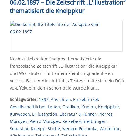
06.02.1897 – Die Zeitschrift „L'Illustration“
thematisiert die Kneippkur
Noch zu Lebzeiten Kneipps thematisierte die
französische Zeitschrift „L'Illustration“ die Kneippkur
und Wörishofen - mit einem ziemlich gnadenlosen
Verriss. Bei der Abschrift des Textes stellte sich ein Déjà-
vu-Effekt ein, denn schon bald wurde klar,…
Schlagwörter:
1897
,
Ansichten
,
Einzelartikel
,
Gesellschaftliches Leben
,
Grafiken
,
Kneipp
,
Kneippkur
,
Kurwesen
,
L'Illustration
,
Literatur & Führer
,
Pierres
Moroges
,
Pietro Moroges
,
Reisebeschreibungen
,
Sebastian Kneipp
,
Stiche
,
weitere Periodika
,
Winterkur
,
Wörishofen
,
Zeitungen & Zeitschriften