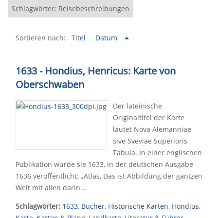
Schlagwörter: Reisebeschreibungen
Sortieren nach:
Titel
Datum
1633 - Hondius, Henricus: Karte von
Oberschwaben
Der lateinische
Originaltitel der Karte
lautet Nova Alemanniae
sive Sveviae Superioris
Tabula. In einer englischen
Publikation wurde sie 1633, in der deutschen Ausgabe
1636 veröffentlicht: „Atlas, Das ist Abbildung der gantzen
Welt mit allen darin…
Schlagwörter:
1633
,
Bücher
,
Historische Karten
,
Hondius
,
Karte
,
Karten & Pläne
,
Landkarte
,
Literatur & Führer
,