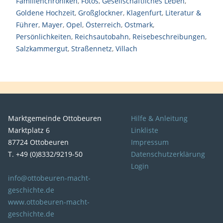
Familienchroniken
,
Fotos
,
Gesellschaftliches Leben
,
Goldene Hochzeit
,
Großglockner
,
Klagenfurt
,
Literatur &
Führer
,
Mayer
,
Opel
,
Österreich
,
Ostmark
,
Persönlichkeiten
,
Reichsautobahn
,
Reisebeschreibungen
,
Salzkammergut
,
Straßennetz
,
Villach
Marktgemeinde Ottobeuren
Hilfe & Anleitung
Marktplatz 6
Linkliste
87724 Ottobeuren
Impressum
T. +49 (0)8332/9219-50
Datenschutzerklärung
Login
info@ottobeuren-macht-
geschichte.de
www.ottobeuren-macht-
geschichte.de