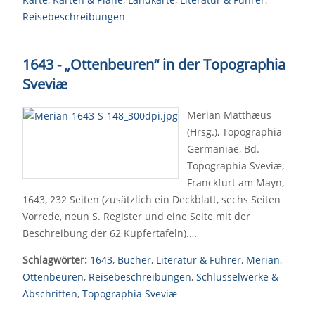
Reisebeschreibungen
1643 - „Ottenbeuren“ in der Topographia
Sveviæ
Merian Matthæus
(Hrsg.), Topographia
Germaniae, Bd.
Topographia Sveviæ,
Franckfurt am Mayn,
1643, 232 Seiten (zusätzlich ein Deckblatt, sechs Seiten
Vorrede, neun S. Register und eine Seite mit der
Beschreibung der 62 Kupfertafeln).…
Schlagwörter:
1643
,
Bücher
,
Literatur & Führer
,
Merian
,
Ottenbeuren
,
Reisebeschreibungen
,
Schlüsselwerke &
Abschriften
,
Topographia Sveviæ