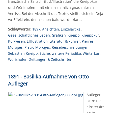
französische Zeitschrift „L'Illustration“ die Kneippkur
und Wörishofen - mit einem ziemlich gnadenlosen
Verriss. Bei der Abschrift des Textes stellte sich ein Déjà-
vu-Effekt ein, denn schon bald wurde klar,…
Schlagwörter:
1897
,
Ansichten
,
Einzelartikel
,
Gesellschaftliches Leben
,
Grafiken
,
Kneipp
,
Kneippkur
,
Kurwesen
,
L'Illustration
,
Literatur & Führer
,
Pierres
Moroges
,
Pietro Moroges
,
Reisebeschreibungen
,
Sebastian Kneipp
,
Stiche
,
weitere Periodika
,
Winterkur
,
Wörishofen
,
Zeitungen & Zeitschriften
1891 - Basilika-Aufnahme von Otto
Aufleger
Aufleger
Otto: Die
Klosterkirc
he in