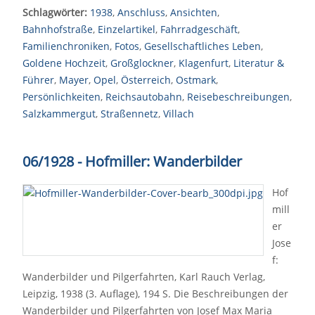
Schlagwörter:
1938
,
Anschluss
,
Ansichten
,
Bahnhofstraße
,
Einzelartikel
,
Fahrradgeschäft
,
Familienchroniken
,
Fotos
,
Gesellschaftliches Leben
,
Goldene Hochzeit
,
Großglockner
,
Klagenfurt
,
Literatur &
Führer
,
Mayer
,
Opel
,
Österreich
,
Ostmark
,
Persönlichkeiten
,
Reichsautobahn
,
Reisebeschreibungen
,
Salzkammergut
,
Straßennetz
,
Villach
06/1928 - Hofmiller: Wanderbilder
Hof
mill
er
Jose
f:
Wanderbilder und Pilgerfahrten, Karl Rauch Verlag,
Leipzig, 1938 (3. Auflage), 194 S. Die Beschreibungen der
Wanderbilder und Pilgerfahrten von Josef Max Maria