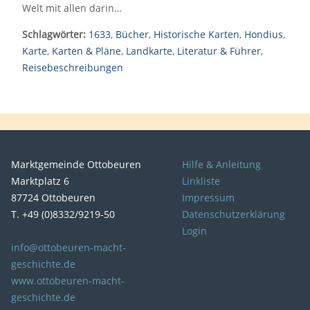
Welt mit allen darin…
Schlagwörter:
1633
,
Bücher
,
Historische Karten
,
Hondius
,
Karte
,
Karten & Pläne
,
Landkarte
,
Literatur & Führer
,
Reisebeschreibungen
Marktgemeinde Ottobeuren
Hilfe & Anleitung
Marktplatz 6
Linkliste
87724 Ottobeuren
Impressum
T. +49 (0)8332/9219-50
Datenschutzerklärung
Login
info@ottobeuren-macht-
geschichte.de
www.ottobeuren-macht-
geschichte.de