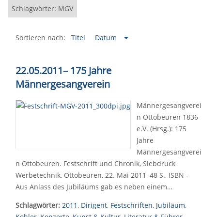
Schlagwörter: MGV
Sortieren nach:
Titel
Datum
22.05.2011
–
175 Jahre
Männergesangverein
Männergesangverei
n Ottobeuren 1836
e.V. (Hrsg.): 175
Jahre
Männergesangverei
n Ottobeuren. Festschrift und Chronik, Siebdruck
Werbetechnik, Ottobeuren, 22. Mai 2011, 48 S., ISBN -
Aus Anlass des Jubiläums gab es neben einem…
Schlagwörter:
2011
,
Dirigent
,
Festschriften
,
Jubiläum
,
Kohler
,
Konzerte
,
Kunst & Kultur
,
Literatur & Führer
,