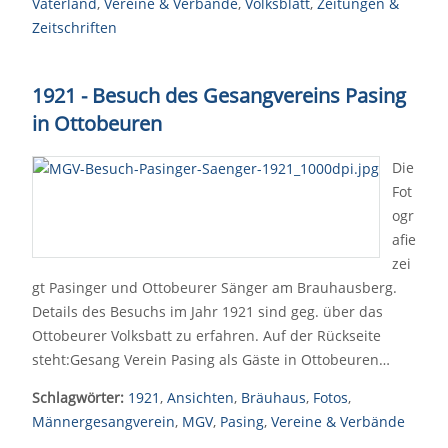
Vaterland
,
Vereine & Verbände
,
Volksblatt
,
Zeitungen &
Zeitschriften
1921 - Besuch des Gesangvereins Pasing
in Ottobeuren
Die
Fot
ogr
afie
zei
gt Pasinger und Ottobeurer Sänger am Brauhausberg.
Details des Besuchs im Jahr 1921 sind geg. über das
Ottobeurer Volksbatt zu erfahren. Auf der Rückseite
steht:Gesang Verein Pasing als Gäste in Ottobeuren…
Schlagwörter:
1921
,
Ansichten
,
Bräuhaus
,
Fotos
,
Männergesangverein
,
MGV
,
Pasing
,
Vereine & Verbände