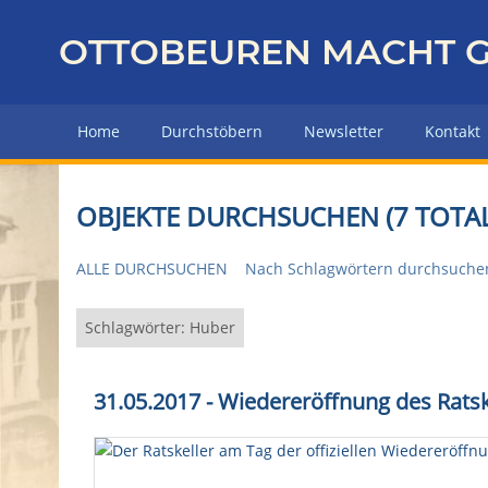
Z
u
OTTOBEUREN MACHT G
r
ü
c
Home
Durchstöbern
Newsletter
Kontakt
k
z
u
OBJEKTE DURCHSUCHEN (7 TOTAL
r
H
ALLE DURCHSUCHEN
Nach Schlagwörtern durchsuche
a
u
p
Schlagwörter: Huber
t
s
31.05.2017 - Wiedereröffnung des Ratsk
e
i
t
e