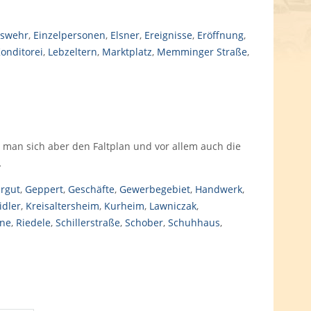
swehr
,
Einzelpersonen
,
Elsner
,
Ereignisse
,
Eröffnung
,
onditorei
,
Lebzeltern
,
Marktplatz
,
Memminger Straße
,
ut man sich aber den Faltplan und vor allem auch die
…
rgut
,
Geppert
,
Geschäfte
,
Gewerbegebiet
,
Handwerk
,
idler
,
Kreisaltersheim
,
Kurheim
,
Lawniczak
,
äne
,
Riedele
,
Schillerstraße
,
Schober
,
Schuhhaus
,