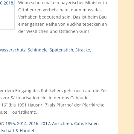
Wenn schon mal ein bayerischer Minister in
Ottobeuren vorbeischaut, dann muss das
Vorhaben bedeutend sein. Das ist beim Bau
einer ganzen Reihe von Rückhaltebecken an
der Westlichen und Östlichen Günz
wasserschutz
,
Schindele
,
Spatenstich
,
Stracke
,
er dem Eingang des Ratskellers geht noch auf die Zeit
s zur Säkularisation ein, in der das Gebäude
 16“ (bis 1951 Hausnr. 7) als Pfarrhof der Pfarrkirche
heute: Touristikamt)…
r:
1895
,
2014
,
2016
,
2017
,
Ansichten
,
Café
,
Elsner
,
rtschaft & Handel