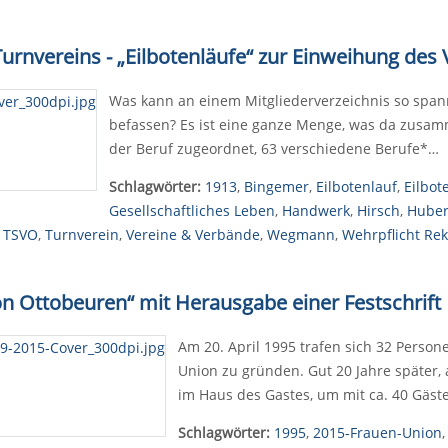
 Turnvereins - „Eilbotenläufe“ zur Einweihung de
Was kann an einem Mitgliederverzeichnis so spann
befassen? Es ist eine ganze Menge, was da zusa
der Beruf zugeordnet, 63 verschiedene Berufe*…
Schlagwörter:
1913
,
Bingemer
,
Eilbotenlauf
,
Eilbot
Gesellschaftliches Leben
,
Handwerk
,
Hirsch
,
Hube
,
TSVO
,
Turnverein
,
Vereine & Verbände
,
Wegmann
,
Wehrpflicht Re
on Ottobeuren“ mit Herausgabe einer Festschrift
Am 20. April 1995 trafen sich 32 Perso
Union zu gründen. Gut 20 Jahre später, 
im Haus des Gastes, um mit ca. 40 Gäste
Schlagwörter:
1995
,
2015-Frauen-Union