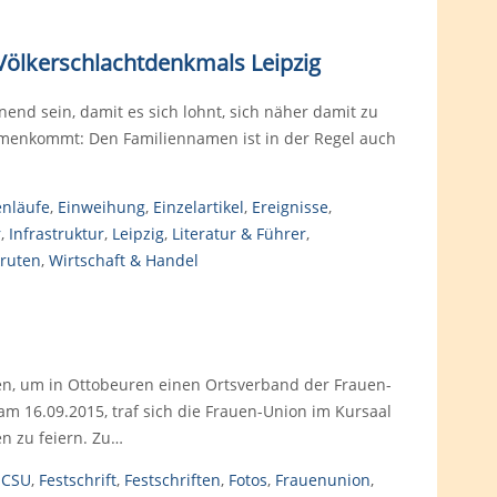
s Völkerschlachtdenkmals Leipzig
end sein, damit es sich lohnt, sich näher damit zu
mmenkommt: Den Familiennamen ist in der Regel auch
enläufe
,
Einweihung
,
Einzelartikel
,
Ereignisse
,
r
,
Infrastruktur
,
Leipzig
,
Literatur & Führer
,
kruten
,
Wirtschaft & Handel
nen, um in Ottobeuren einen Ortsverband der Frauen-
am 16.09.2015, traf sich die Frauen-Union im Kursaal
n zu feiern. Zu…
,
CSU
,
Festschrift
,
Festschriften
,
Fotos
,
Frauenunion
,