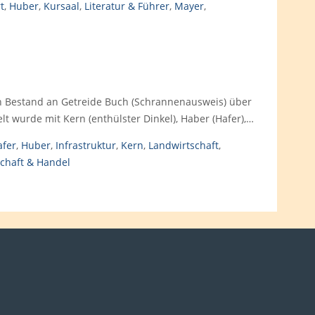
t
,
Huber
,
Kursaal
,
Literatur & Führer
,
Mayer
,
n Bestand an Getreide Buch (Schrannenausweis) über
 wurde mit Kern (enthülster Dinkel), Haber (Hafer),…
afer
,
Huber
,
Infrastruktur
,
Kern
,
Landwirtschaft
,
schaft & Handel