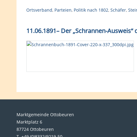
Ortsverband
,
Parteien
,
Politik nach 1802
,
Schäfer
,
Ste
11.06.1891
–
Der „Schrannen-Ausweis“ d
Marktgemeinde Ottobeuren
Marktplatz 6
87724 Ottobeuren
T. +49 (0)8332/9219-50