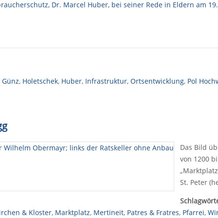
,
Günz
,
Holetschek
,
Huber
,
Infrastruktur
,
Ortsentwicklung
,
Pol Hoch
gg
Das Bild üb
von 1200 bi
„Marktplatz
St. Peter (
Schlagwörte
irchen & Kloster
,
Marktplatz
,
Mertineit
,
Patres & Fratres
,
Pfarrei
,
Wi