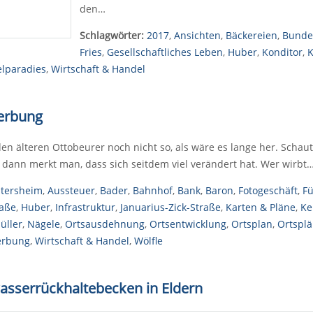
den…
Schlagwörter:
2017
,
Ansichten
,
Bäckereien
,
Bunde
Fries
,
Gesellschaftliches Leben
,
Huber
,
Konditor
,
K
lparadies
,
Wirtschaft & Handel
Werbung
 den älteren Ottobeurer noch nicht so, als wäre es lange her. Scha
dann merkt man, dass sich seitdem viel verändert hat. Wer wirbt
ltersheim
,
Aussteuer
,
Bader
,
Bahnhof
,
Bank
,
Baron
,
Fotogeschäft
,
Fü
raße
,
Huber
,
Infrastruktur
,
Januarius-Zick-Straße
,
Karten & Pläne
,
Ke
üller
,
Nägele
,
Ortsausdehnung
,
Ortsentwicklung
,
Ortsplan
,
Ortspl
rbung
,
Wirtschaft & Handel
,
Wölfle
wasserrückhaltebecken in Eldern