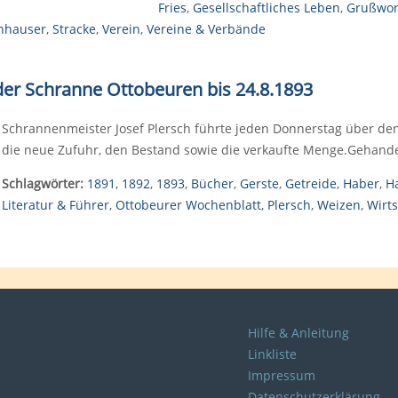
Fries
,
Gesellschaftliches Leben
,
Grußwor
inhauser
,
Stracke
,
Verein
,
Vereine & Verbände
er Schranne Ottobeuren bis 24.8.1893
Schrannenmeister Josef Plersch führte jeden Donnerstag über de
die neue Zufuhr, den Bestand sowie die verkaufte Menge.Gehandelt
Schlagwörter:
1891
,
1892
,
1893
,
Bücher
,
Gerste
,
Getreide
,
Haber
,
H
Literatur & Führer
,
Ottobeurer Wochenblatt
,
Plersch
,
Weizen
,
Wirt
Hilfe & Anleitung
Linkliste
Impressum
Datenschutzerklärung