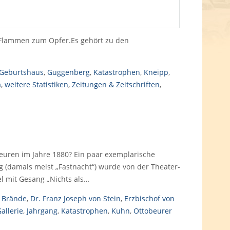
n Flammen zum Opfer.Es gehört zu den
Geburtshaus
,
Guggenberg
,
Katastrophen
,
Kneipp
,
a
,
weitere Statistiken
,
Zeitungen & Zeitschriften
,
uren im Jahre 1880? Ein paar exemplarische
g (damals meist „Fastnacht“) wurde von der Theater-
el mit Gesang „Nichts als…
,
Brände
,
Dr. Franz Joseph von Stein
,
Erzbischof von
Gallerie
,
Jahrgang
,
Katastrophen
,
Kuhn
,
Ottobeurer