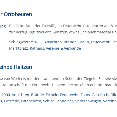
hr Ottobeuren
Bei Gründung der Freiwilligen Feuerwehr Ottobeuren am 8.
zur Verfügung: zwei alte Spritzen, etwas Schlauchmaterial u
Schlagwörter:
1889
,
Ansichten
,
Brände
,
Braun
,
Feuerwehr
,
Fot
Marktplatz
,
Rathaus
,
Vereine & Verbände
einde Haitzen
se von Wolferts mit dem rauchenden Schlot der Ziegelei Eichele sie
 – Mannschaft der Feuerwehr Haitzen. Rechts oben erkennt man de
:
1900
,
Ansichten
,
Brände
,
Eichele
,
Feuerwehr
,
Fotos
,
Gesellschaftli
rs
,
Ortsteile
,
Ottobeuren
,
Schlot
,
Schneider
,
Spritzenwägen
,
Vereine