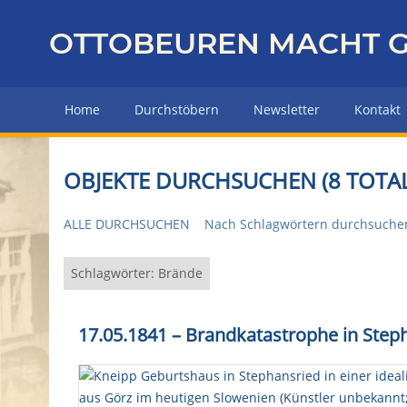
Z
u
OTTOBEUREN MACHT G
r
ü
c
Home
Durchstöbern
Newsletter
Kontakt
k
z
u
OBJEKTE DURCHSUCHEN (8 TOTAL
r
H
ALLE DURCHSUCHEN
Nach Schlagwörtern durchsuche
a
u
p
Schlagwörter: Brände
t
s
17.05.1841 – Brandkatastrophe in Steph
e
i
t
e