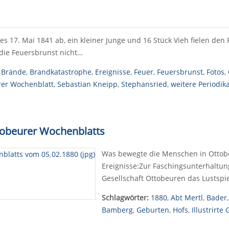
 17. Mai 1841 ab, ein kleiner Junge und 16 Stück Vieh fielen de
die Feuersbrunst nicht…
,
Brände
,
Brandkatastrophe
,
Ereignisse
,
Feuer
,
Feuersbrunst
,
Fotos
,
rer Wochenblatt
,
Sebastian Kneipp
,
Stephansried
,
weitere Periodik
tobeurer Wochenblatts
Was bewegte die Menschen in Ottobe
Ereignisse:Zur Faschingsunterhaltun
Gesellschaft Ottobeuren das Lustspi
Schlagwörter:
1880
,
Abt Mertl
,
Bader
Bamberg
,
Geburten
,
Hofs
,
Illustrirte 