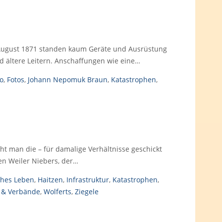
 August 1871 standen kaum Geräte und Ausrüstung
nd ältere Leitern. Anschaffungen wie eine…
o
,
Fotos
,
Johann Nepomuk Braun
,
Katastrophen
,
ht man die – für damalige Verhältnisse geschickt
n Weiler Niebers, der…
ches Leben
,
Haitzen
,
Infrastruktur
,
Katastrophen
,
 & Verbände
,
Wolferts
,
Ziegele