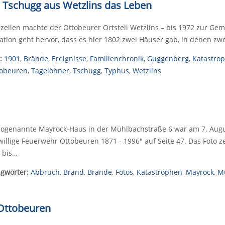
h Tschugg aus Wetzlins das Leben
zeilen machte der Ottobeurer Ortsteil Wetzlins – bis 1972 zur Gem
sation geht hervor, dass es hier 1802 zwei Häuser gab, in denen zw
:
1901
,
Brände
,
Ereignisse
,
Familienchronik
,
Guggenberg
,
Katastro
tobeuren
,
Tagelöhner
,
Tschugg
,
Typhus
,
Wetzlins
sogenannte Mayrock-Haus in der Mühlbachstraße 6 war am 7. August
willige Feuerwehr Ottobeuren 1871 - 1996" auf Seite 47. Das Foto 
 bis…
agwörter:
Abbruch
,
Brand
,
Brände
,
Fotos
,
Katastrophen
,
Mayrock
,
M
 Ottobeuren