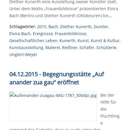
Diether Kunerth eine Ausstellung zweier Künstler statt.
Unter dem Motto „Frauenbildnisse“ präsentierten Elvira
Bach (Berlin) und Diether Kunerth (Ottobeuren) bis…
Schlagwörter:
2015
,
Bach
,
Diether Kunerth
,
Dumler
,
Elvira Bach
,
Ereignisse
,
Frauenbildnisse
,
Gesellschaftliches Leben
,
Kunerth
,
Kunst
,
Kunst & Kultur
,
Kunstausstellung
,
Malerei
,
Reißner
,
Schäfer
,
Schütterle
,
Unglert-Meyer
04.12.2015 - Begegnungsstätte „Auf
anander zua gau“ eröffnet
Bei der
Hilfe für
die
Flüchtling
e
entstand der Gedanke, dass es auch unter den