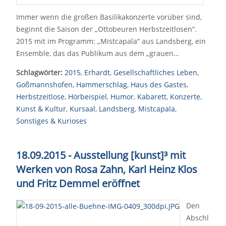
Immer wenn die großen Basilikakonzerte vorüber sind,
beginnt die Saison der „Ottobeuren Herbstzeitlosen“.
2015 mit im Programm: „Mistcapala“ aus Landsberg, ein
Ensemble, das das Publikum aus dem „grauen…
Schlagwörter:
2015
,
Erhardt
,
Gesellschaftliches Leben
,
Goßmannshofen
,
Hammerschlag
,
Haus des Gastes
,
Herbstzeitlose
,
Hörbeispiel
,
Humor
,
Kabarett
,
Konzerte
,
Kunst & Kultur
,
Kursaal
,
Landsberg
,
Mistcapala
,
Sonstiges & Kurioses
18.09.2015 - Ausstellung [kunst]³ mit
Werken von Rosa Zahn, Karl Heinz Klos
und Fritz Demmel eröffnet
Den
Abschl