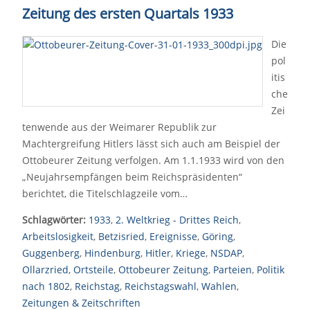
Zeitung des ersten Quartals 1933
Die
pol
itis
che
Zei
tenwende aus der Weimarer Republik zur
Machtergreifung Hitlers lässt sich auch am Beispiel der
Ottobeurer Zeitung verfolgen. Am 1.1.1933 wird von den
„Neujahrsempfängen beim Reichspräsidenten“
berichtet, die Titelschlagzeile vom…
Schlagwörter:
1933
,
2. Weltkrieg - Drittes Reich
,
Arbeitslosigkeit
,
Betzisried
,
Ereignisse
,
Göring
,
Guggenberg
,
Hindenburg
,
Hitler
,
Kriege
,
NSDAP
,
Ollarzried
,
Ortsteile
,
Ottobeurer Zeitung
,
Parteien
,
Politik
nach 1802
,
Reichstag
,
Reichstagswahl
,
Wahlen
,
Zeitungen & Zeitschriften