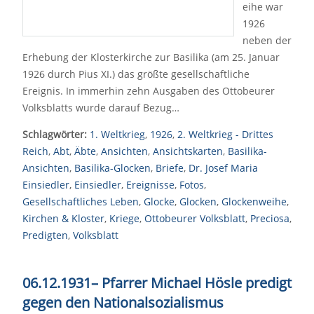
eihe war
1926
neben der
Erhebung der Klosterkirche zur Basilika (am 25. Januar
1926 durch Pius XI.) das größte gesellschaftliche
Ereignis. In immerhin zehn Ausgaben des Ottobeurer
Volksblatts wurde darauf Bezug…
Schlagwörter:
1. Weltkrieg
,
1926
,
2. Weltkrieg - Drittes
Reich
,
Abt
,
Äbte
,
Ansichten
,
Ansichtskarten
,
Basilika-
Ansichten
,
Basilika-Glocken
,
Briefe
,
Dr. Josef Maria
Einsiedler
,
Einsiedler
,
Ereignisse
,
Fotos
,
Gesellschaftliches Leben
,
Glocke
,
Glocken
,
Glockenweihe
,
Kirchen & Kloster
,
Kriege
,
Ottobeurer Volksblatt
,
Preciosa
,
Predigten
,
Volksblatt
06.12.1931
–
Pfarrer Michael Hösle predigt
gegen den Nationalsozialismus