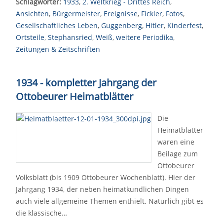
Schlagwörter:
1933
,
2. Weltkrieg - Drittes Reich
,
Ansichten
,
Bürgermeister
,
Ereignisse
,
Fickler
,
Fotos
,
Gesellschaftliches Leben
,
Guggenberg
,
Hitler
,
Kinderfest
,
Ortsteile
,
Stephansried
,
Weiß
,
weitere Periodika
,
Zeitungen & Zeitschriften
1934 - kompletter Jahrgang der
Ottobeurer Heimatblätter
Die
Heimatblätter
waren eine
Beilage zum
Ottobeurer
Volksblatt (bis 1909 Ottobeurer Wochenblatt). Hier der
Jahrgang 1934, der neben heimatkundlichen Dingen
auch viele allgemeine Themen enthielt. Natürlich gibt es
die klassische…