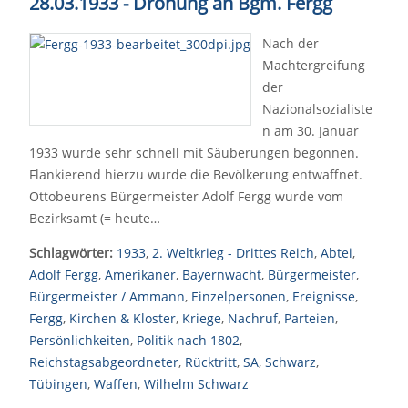
28.03.1933 - Drohung an Bgm. Fergg
Nach der
Machtergreifung
der
Nazionalsozialiste
n am 30. Januar
1933 wurde sehr schnell mit Säuberungen begonnen.
Flankierend hierzu wurde die Bevölkerung entwaffnet.
Ottobeurens Bürgermeister Adolf Fergg wurde vom
Bezirksamt (= heute…
Schlagwörter:
1933
,
2. Weltkrieg - Drittes Reich
,
Abtei
,
Adolf Fergg
,
Amerikaner
,
Bayernwacht
,
Bürgermeister
,
Bürgermeister / Ammann
,
Einzelpersonen
,
Ereignisse
,
Fergg
,
Kirchen & Kloster
,
Kriege
,
Nachruf
,
Parteien
,
Persönlichkeiten
,
Politik nach 1802
,
Reichstagsabgeordneter
,
Rücktritt
,
SA
,
Schwarz
,
Tübingen
,
Waffen
,
Wilhelm Schwarz