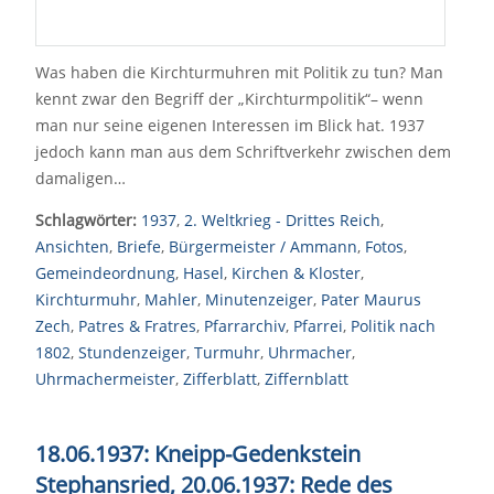
Was haben die Kirchturmuhren mit Politik zu tun? Man
kennt zwar den Begriff der „Kirchturmpolitik“– wenn
man nur seine eigenen Interessen im Blick hat. 1937
jedoch kann man aus dem Schriftverkehr zwischen dem
damaligen…
Schlagwörter:
1937
,
2. Weltkrieg - Drittes Reich
,
Ansichten
,
Briefe
,
Bürgermeister / Ammann
,
Fotos
,
Gemeindeordnung
,
Hasel
,
Kirchen & Kloster
,
Kirchturmuhr
,
Mahler
,
Minutenzeiger
,
Pater Maurus
Zech
,
Patres & Fratres
,
Pfarrarchiv
,
Pfarrei
,
Politik nach
1802
,
Stundenzeiger
,
Turmuhr
,
Uhrmacher
,
Uhrmachermeister
,
Zifferblatt
,
Ziffernblatt
18.06.1937: Kneipp-Gedenkstein
Stephansried, 20.06.1937: Rede des