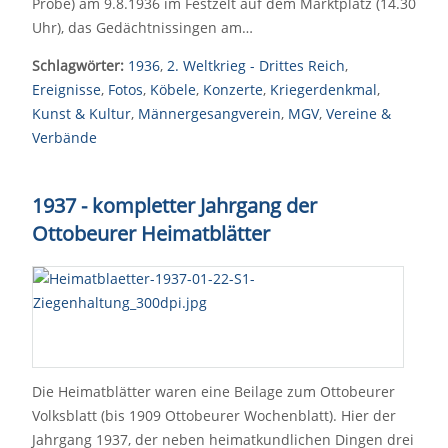
Probe) am 9.8.1936 im Festzelt auf dem Marktplatz (14.30
Uhr), das Gedächtnissingen am…
Schlagwörter:
1936
,
2. Weltkrieg - Drittes Reich
,
Ereignisse
,
Fotos
,
Köbele
,
Konzerte
,
Kriegerdenkmal
,
Kunst & Kultur
,
Männergesangverein
,
MGV
,
Vereine &
Verbände
1937 - kompletter Jahrgang der
Ottobeurer Heimatblätter
Die Heimatblätter waren eine Beilage zum Ottobeurer
Volksblatt (bis 1909 Ottobeurer Wochenblatt). Hier der
Jahrgang 1937, der neben heimatkundlichen Dingen drei