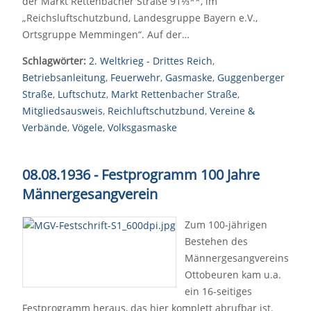
der Markt Rettenbacher Straße 91⅓**, im
„Reichsluftschutzbund, Landesgruppe Bayern e.V.,
Ortsgruppe Memmingen“. Auf der…
Schlagwörter:
2. Weltkrieg - Drittes Reich
,
Betriebsanleitung
,
Feuerwehr
,
Gasmaske
,
Guggenberger
Straße
,
Luftschutz
,
Markt Rettenbacher Straße
,
Mitgliedsausweis
,
Reichluftschutzbund
,
Vereine &
Verbände
,
Vögele
,
Volksgasmaske
08.08.1936 - Festprogramm 100 Jahre
Männergesangverein
Zum 100-jährigen
Bestehen des
Männergesangvereins
Ottobeuren kam u.a.
ein 16-seitiges
Festprogramm heraus, das hier komplett abrufbar ist.