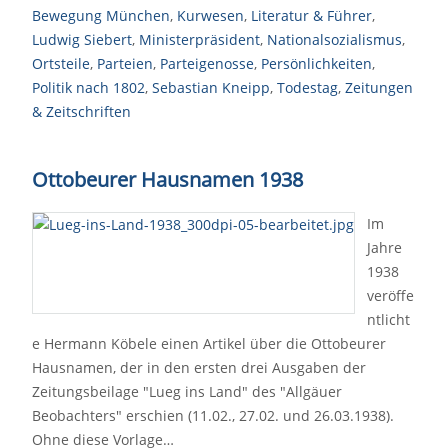
Bewegung München
,
Kurwesen
,
Literatur & Führer
,
Ludwig Siebert
,
Ministerpräsident
,
Nationalsozialismus
,
Ortsteile
,
Parteien
,
Parteigenosse
,
Persönlichkeiten
,
Politik nach 1802
,
Sebastian Kneipp
,
Todestag
,
Zeitungen
& Zeitschriften
Ottobeurer Hausnamen 1938
Im
Jahre
1938
veröffe
ntlicht
e Hermann Köbele einen Artikel über die Ottobeurer
Hausnamen, der in den ersten drei Ausgaben der
Zeitungsbeilage "Lueg ins Land" des "Allgäuer
Beobachters" erschien (11.02., 27.02. und 26.03.1938).
Ohne diese Vorlage…