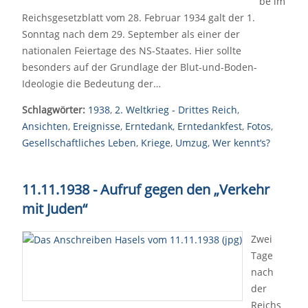
be im
Reichsgesetzblatt vom 28. Februar 1934 galt der 1.
Sonntag nach dem 29. September als einer der
nationalen Feiertage des NS-Staates. Hier sollte
besonders auf der Grundlage der Blut-und-Boden-
Ideologie die Bedeutung der…
Schlagwörter:
1938
,
2. Weltkrieg - Drittes Reich
,
Ansichten
,
Ereignisse
,
Erntedank
,
Erntedankfest
,
Fotos
,
Gesellschaftliches Leben
,
Kriege
,
Umzug
,
Wer kennt‘s?
11.11.1938 - Aufruf gegen den „Verkehr
mit Juden“
Zwei
Tage
nach
der
Reichs