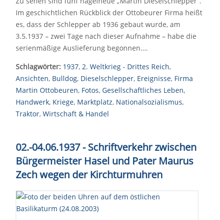
Zu sehen sind fünf nagelneue „Martin Dieselschlepper“.
Im geschichtlichen Rückblick der Ottobeurer Firma heißt
es, dass der Schlepper ab 1936 gebaut wurde, am
3.5.1937 – zwei Tage nach dieser Aufnahme – habe die
serienmäßige Auslieferung begonnen.…
Schlagwörter:
1937
,
2. Weltkrieg - Drittes Reich
,
Ansichten
,
Bulldog
,
Dieselschlepper
,
Ereignisse
,
Firma
Martin Ottobeuren
,
Fotos
,
Gesellschaftliches Leben
,
Handwerk
,
Kriege
,
Marktplatz
,
Nationalsozialismus
,
Traktor
,
Wirtschaft & Handel
02.-04.06.1937 - Schriftverkehr zwischen
Bürgermeister Hasel und Pater Maurus
Zech wegen der Kirchturmuhren