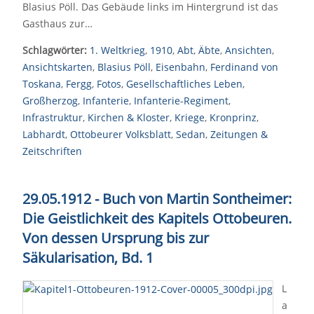
Blasius Pöll. Das Gebäude links im Hintergrund ist das
Gasthaus zur…
Schlagwörter:
1. Weltkrieg
,
1910
,
Abt
,
Äbte
,
Ansichten
,
Ansichtskarten
,
Blasius Pöll
,
Eisenbahn
,
Ferdinand von
Toskana
,
Fergg
,
Fotos
,
Gesellschaftliches Leben
,
Großherzog
,
Infanterie
,
Infanterie-Regiment
,
Infrastruktur
,
Kirchen & Kloster
,
Kriege
,
Kronprinz
,
Labhardt
,
Ottobeurer Volksblatt
,
Sedan
,
Zeitungen &
Zeitschriften
29.05.1912 - Buch von Martin Sontheimer:
Die Geistlichkeit des Kapitels Ottobeuren.
Von dessen Ursprung bis zur
Säkularisation, Bd. 1
L
a