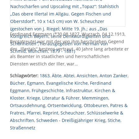
Ferdinand Eggmann (*30.08.1827, Wurzach, 04.12.1913,
Bergatreute) war mit der von ihm beschrieben Gegend
des „Illertals“ bestens vertraut. 40 Jahre lang arbeitete er
als Beamter in staatlichen und herrschaftlichen
Diensten westlich der Iller, war…
Schlagwörter:
1863
,
Äbte
,
Abtei
,
Ansichten
,
Anton Zanker
,
Bücher
,
Egmann
,
Evangelische Kirche
,
Ferdinand
Eggmann
,
Frühgeschichte
,
Infrastruktur
,
Kirchen &
Kloster
,
Kriege
,
Literatur & Führer
,
Memmingen
,
Ortsausdehnung
,
Ortsentwicklung
,
Ottobeuren
,
Patres &
Fratres
,
Pfarrei
,
Reprint
,
Scheuchzer
,
Schlüsselwerke &
Abschriften
,
Schweden - Dreißigjähriger Krieg
,
Stiche
,
Straßennetz