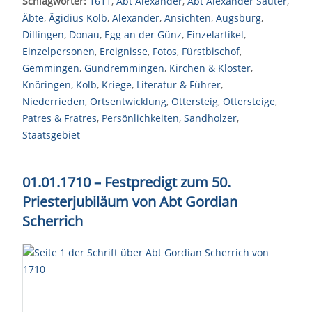
Schlagwörter:
1611
,
Abt Alexander
,
Abt Alexander Sauter
,
Äbte
,
Ägidius Kolb
,
Alexander
,
Ansichten
,
Augsburg
,
Dillingen
,
Donau
,
Egg an der Günz
,
Einzelartikel
,
Einzelpersonen
,
Ereignisse
,
Fotos
,
Fürstbischof
,
Gemmingen
,
Gundremmingen
,
Kirchen & Kloster
,
Knöringen
,
Kolb
,
Kriege
,
Literatur & Führer
,
Niederrieden
,
Ortsentwicklung
,
Ottersteig
,
Ottersteige
,
Patres & Fratres
,
Persönlichkeiten
,
Sandholzer
,
Staatsgebiet
01.01.1710 – Festpredigt zum 50.
Priesterjubiläum von Abt Gordian
Scherrich