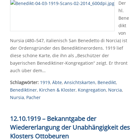
Der
hl.
Bene
dikt
von
Nursia (480–547, italienisch San Benedetto di Norcia) ist
der Ordensgründer des Benediktinerordens. 1919 lief
diese schöne Karte, die ihn als „Beschützer der
bayerischen Benediktiner-Kongregation“ zeigt. Er thront
auch über dem…
Schlagwörter:
1919
,
Äbte
,
Ansichtskarten
,
Benedikt
,
Benediktiner
,
Kirchen & Kloster
,
Kongregation
,
Norcia
,
Nursia
,
Pacher
12.10.1919 – Bekanntgabe der
Wiedererlangung der Unabhängigkeit des
Klosters Ottobeuren