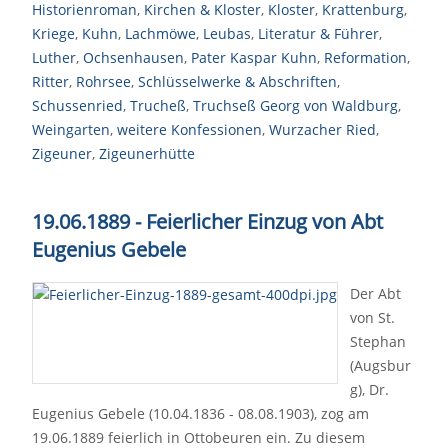
Historienroman
,
Kirchen & Kloster
,
Kloster
,
Krattenburg
,
Kriege
,
Kuhn
,
Lachmöwe
,
Leubas
,
Literatur & Führer
,
Luther
,
Ochsenhausen
,
Pater Kaspar Kuhn
,
Reformation
,
Ritter
,
Rohrsee
,
Schlüsselwerke & Abschriften
,
Schussenried
,
Trucheß
,
Truchseß Georg von Waldburg
,
Weingarten
,
weitere Konfessionen
,
Wurzacher Ried
,
Zigeuner
,
Zigeunerhütte
19.06.1889 - Feierlicher Einzug von Abt
Eugenius Gebele
Der Abt
von St.
Stephan
(Augsbur
g), Dr.
Eugenius Gebele (10.04.1836 - 08.08.1903), zog am
19.06.1889 feierlich in Ottobeuren ein. Zu diesem