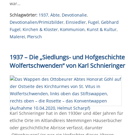
war…
Schlagwörter:
1937
,
Äbte
,
Devotionalie
,
Devotionalien/Primizbilder
,
Einsiedler
,
Fugel
,
Gebhard
Fugel
,
Kirchen & Kloster
,
Kommunion
,
Kunst & Kultur
,
Malerei
,
Plersch
1937 – Die „Siedlungs- und Hofgeschichte
Wolfertschwenden“ von Karl Schnieringer
Karl Schnieringer hat in den 1930er und 40er Jahren für
etliche Orte im Altlandkreis Memmingen Häuserbücher
oder geschichtliche Abrisse verfasst, darunter
„Ottenbeuren“ (er war ein Verfechter dieser älteren