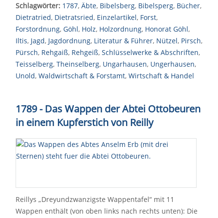
Schlagwörter:
1787
,
Äbte
,
Bibelsberg
,
Bibelsperg
,
Bücher
,
Dietratried
,
Dietratsried
,
Einzelartikel
,
Forst
,
Forstordnung
,
Göhl
,
Holz
,
Holzordnung
,
Honorat Göhl
,
Iltis
,
Jagd
,
Jagdordnung
,
Literatur & Führer
,
Nützel
,
Pirsch
,
Pürsch
,
Rehgaiß
,
Rehgeiß
,
Schlüsselwerke & Abschriften
,
Teisselberg
,
Theinselberg
,
Ungarhausen
,
Ungerhausen
,
Unold
,
Waldwirtschaft & Forstamt
,
Wirtschaft & Handel
1789 - Das Wappen der Abtei Ottobeuren
in einem Kupferstich von Reilly
Reillys „Dreyundzwanzigste Wappentafel“ mit 11
Wappen enthält (von oben links nach rechts unten): Die