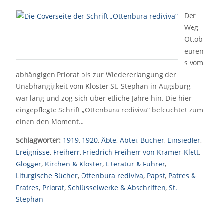
Der
Weg
Ottob
euren
s vom
abhängigen Priorat bis zur Wiedererlangung der
Unabhängigkeit vom Kloster St. Stephan in Augsburg
war lang und zog sich über etliche Jahre hin. Die hier
eingepflegte Schrift „Ottenbura rediviva“ beleuchtet zum
einen den Moment…
Schlagwörter:
1919
,
1920
,
Äbte
,
Abtei
,
Bücher
,
Einsiedler
,
Ereignisse
,
Freiherr
,
Friedrich Freiherr von Kramer-Klett
,
Glogger
,
Kirchen & Kloster
,
Literatur & Führer
,
Liturgische Bücher
,
Ottenbura rediviva
,
Papst
,
Patres &
Fratres
,
Priorat
,
Schlüsselwerke & Abschriften
,
St.
Stephan