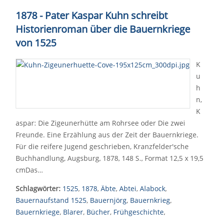
1878 - Pater Kaspar Kuhn schreibt
Historienroman über die Bauernkriege
von 1525
K
u
h
n,
K
aspar: Die Zigeunerhütte am Rohrsee oder Die zwei
Freunde. Eine Erzählung aus der Zeit der Bauernkriege.
Für die reifere Jugend geschrieben, Kranzfelder'sche
Buchhandlung, Augsburg, 1878, 148 S., Format 12,5 x 19,5
cmDas…
Schlagwörter:
1525
,
1878
,
Äbte
,
Abtei
,
Alabock
,
Bauernaufstand 1525
,
Bauernjörg
,
Bauernkrieg
,
Bauernkriege
,
Blarer
,
Bücher
,
Frühgeschichte
,