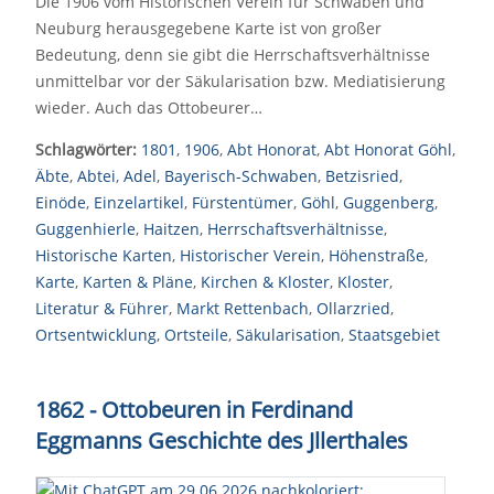
Die 1906 vom Historischen Verein für Schwaben und
Neuburg herausgegebene Karte ist von großer
Bedeutung, denn sie gibt die Herrschaftsverhältnisse
unmittelbar vor der Säkularisation bzw. Mediatisierung
wieder. Auch das Ottobeurer…
Schlagwörter:
1801
,
1906
,
Abt Honorat
,
Abt Honorat Göhl
,
Äbte
,
Abtei
,
Adel
,
Bayerisch-Schwaben
,
Betzisried
,
Einöde
,
Einzelartikel
,
Fürstentümer
,
Göhl
,
Guggenberg
,
Guggenhierle
,
Haitzen
,
Herrschaftsverhältnisse
,
Historische Karten
,
Historischer Verein
,
Höhenstraße
,
Karte
,
Karten & Pläne
,
Kirchen & Kloster
,
Kloster
,
Literatur & Führer
,
Markt Rettenbach
,
Ollarzried
,
Ortsentwicklung
,
Ortsteile
,
Säkularisation
,
Staatsgebiet
1862 - Ottobeuren in Ferdinand
Eggmanns Geschichte des Jllerthales