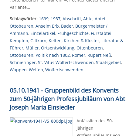
Variante…
Schlagwörter:
1699
,
1937
,
Abschrift
,
Äbte
,
Abtei
Ottobeuren
,
Anselm Erb
,
Bader
,
Bürgermeister /
Ammann
,
Einzelartikel
,
Frühgeschichte
,
Fürstabtei
Kempten
,
Giltkorn
,
Kelten
,
Kirchen & Kloster
,
Literatur &
Führer
,
Müller
,
Ortsentwicklung
,
Ottenbeuren
,
Ottobeuren
,
Politik nach 1802
,
Römer
,
Rupert Neß
,
Schnieringer
,
St. Vitus Wolfertschwenden
,
Staatsgebiet
,
Wappen
,
Welfen
,
Wolfertschwenden
05.10.1941 - Gruppenbild des Konvents
zum 50-jährigen Professjubiläum von Abt
Joseph Maria Einsiedler
Anlässlich des 50-
jährigen
Professjubiläums von