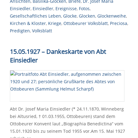
Ansichten
,
Basilika-Glocken
,
Briefe
,
Dr. Josef Maria
Einsiedler
,
Einsiedler
,
Ereignisse
,
Fotos
,
Gesellschaftliches Leben
,
Glocke
,
Glocken
,
Glockenweihe
,
Kirchen & Kloster
,
Kriege
,
Ottobeurer Volksblatt
,
Preciosa
,
Predigten
,
Volksblatt
15.05.1927 – Dankeskarte von Abt
Einsiedler
Abt Dr. Josef Maria Einsiedler (* 24.11.1870, Winneberg
bei Altusried, † 01.03.1955, Ottobeuren) stand dem
Ottobeurer Konvent laut „Biographia Benedictina“ vom
15.01.1920 bis zu seinem Tod 1955 vor.Am 15. Mai 1927