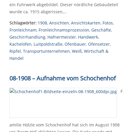
ein Fuhrwerk abgebildet. Dieser nördliche Gebäudeteil
wurde ca. 1915 abgerissen,…
Schlagwörter:
1908
,
Ansichten
,
Ansichtskarten
,
Fotos
,
Fronleichnam
,
Fronleichnamsprozession
,
Geschäfte
,
Geschirrhandlung
,
Hafnermeister
,
Handwerk
,
Kachelöfen
,
Luitpoldstraße
,
Ofenbauer
,
Ofensetzer
,
Ripfel
,
Transportunternehmen
,
Weiß
,
Wirtschaft &
Handel
08-1908 – Aufnahme vom Schochenhof
F
amilie Hölzle vom Schochenhof hat sich im August 1908
vor ihrem Hof ablichten lassen. Die Karte wurde mit