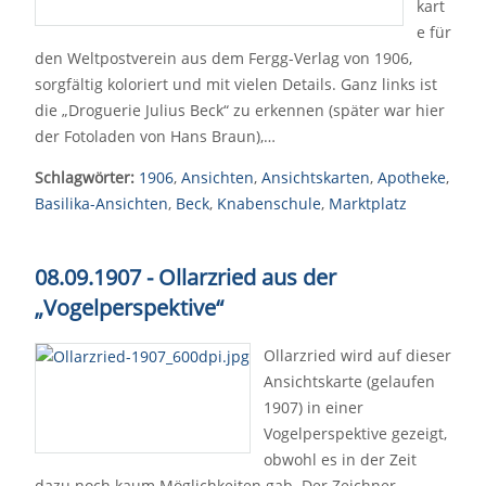
kart
e für
den Weltpostverein aus dem Fergg-Verlag von 1906,
sorgfältig koloriert und mit vielen Details. Ganz links ist
die „Droguerie Julius Beck“ zu erkennen (später war hier
der Fotoladen von Hans Braun),…
Schlagwörter:
1906
,
Ansichten
,
Ansichtskarten
,
Apotheke
,
Basilika-Ansichten
,
Beck
,
Knabenschule
,
Marktplatz
08.09.1907 - Ollarzried aus der
„Vogelperspektive“
Ollarzried wird auf dieser
Ansichtskarte (gelaufen
1907) in einer
Vogelperspektive gezeigt,
obwohl es in der Zeit
dazu noch kaum Möglichkeiten gab. Der Zeichner