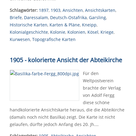
Schlagwörter:
1897
,
1903
,
Ansichten
,
Ansichtskarten
,
Briefe
,
Daressalam
,
Deutsch-Ostafrika
,
Garsling
,
Historische Karten
,
Karten & Pläne
,
Kneipp
,
Kolonialgeschichte
,
Kolonie
,
Kolonien
,
Kösel
,
Kriege
,
Kurwesen
,
Topografische Karten
1905 - kolorierte Ansicht der Abteikirche
Für den
Weltpostverein
brachte der Verlag
von Adolf Fergg
diese schöne
handkolorierte Ansichtskarte heraus, die die Abteikirche
(damals noch nicht Basilka) zeigt. Die Karte ist nicht
gelaufen, dürfte jedoch Anfang des 20. Jh.…
Schlagwörter:
1905
,
Abteikirche
,
Ansichten
,