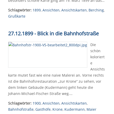
besonders schöne Karte ging am 19. März 1899 an das…
Schlagwörter:
1899
,
Ansichten
,
Ansichtskarten
,
Berching
,
Grußkarte
27.12.1899 - Blick in die Bahnhofstraße
Die
schön
koloriert
e
Ansichts
karte mutet fast wie eine naive Malerei an. Vorne rechts
ist die Bahnhofsrestauration „zur Krone“ zu sehen, vor
dem linken Gebäude (Kudermann) geht heute die
Johann-Michael-Fischer-Straße weg.…
Schlagwörter:
1900
,
Ansichten
,
Ansichtskarten
,
Bahnhofstraße
,
Gasthöfe
,
Krone
,
Kudermann
,
Maier