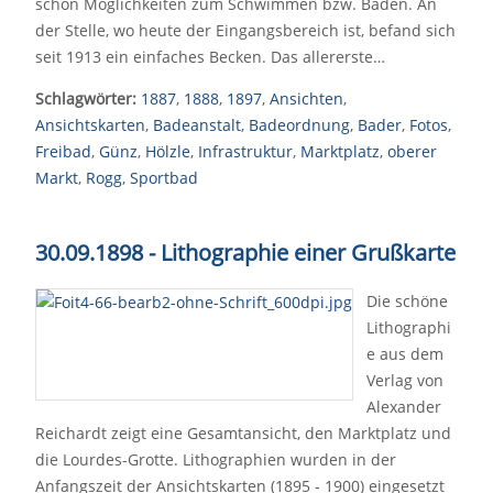
schon Möglichkeiten zum Schwimmen bzw. Baden. An
der Stelle, wo heute der Eingangsbereich ist, befand sich
seit 1913 ein einfaches Becken. Das allererste…
Schlagwörter:
1887
,
1888
,
1897
,
Ansichten
,
Ansichtskarten
,
Badeanstalt
,
Badeordnung
,
Bader
,
Fotos
,
Freibad
,
Günz
,
Hölzle
,
Infrastruktur
,
Marktplatz
,
oberer
Markt
,
Rogg
,
Sportbad
30.09.1898 - Lithographie einer Grußkarte
Die schöne
Lithographi
e aus dem
Verlag von
Alexander
Reichardt zeigt eine Gesamtansicht, den Marktplatz und
die Lourdes-Grotte. Lithographien wurden in der
Anfangszeit der Ansichtskarten (1895 - 1900) eingesetzt